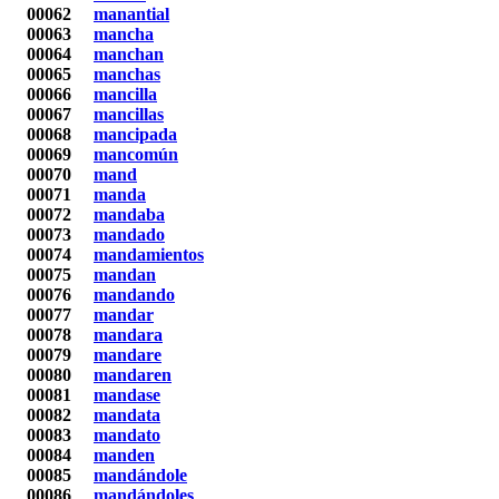
00062
manantial
00063
mancha
00064
manchan
00065
manchas
00066
mancilla
00067
mancillas
00068
mancipada
00069
mancomún
00070
mand
00071
manda
00072
mandaba
00073
mandado
00074
mandamientos
00075
mandan
00076
mandando
00077
mandar
00078
mandara
00079
mandare
00080
mandaren
00081
mandase
00082
mandata
00083
mandato
00084
manden
00085
mandándole
00086
mandándoles