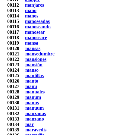
00112
manjares
00113
mano
00114
manos
00115
manoseadas
00116
manoseando
00117
manosear
00118
manoseare
00119
mansa
00120
mansas
00121
mansedumbre
00122
mansiones
00123
mansión
00124
manso
00125
mantillas
00126
manto
00127
manu
00128
manuales
00129
manum
00130
manus
00131
manuum
00132
manzanas
00133
manzano
00134
mar
00135
maravedís