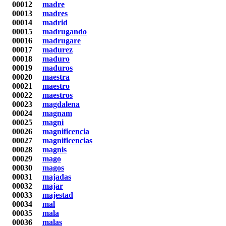
00012
madre
00013
madres
00014
madrid
00015
madrugando
00016
madrugare
00017
madurez
00018
maduro
00019
maduros
00020
maestra
00021
maestro
00022
maestros
00023
magdalena
00024
magnam
00025
magni
00026
magnificencia
00027
magnificencias
00028
magnis
00029
mago
00030
magos
00031
majadas
00032
majar
00033
majestad
00034
mal
00035
mala
00036
malas