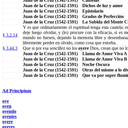
Juan de la Cruz (1542-1591) Cautelas
Juan de la Cruz (1542-1591) Dichos de luz y amor
Juan de la Cruz (1542-1591) Epistolario
Juan de la Cruz (1542-1591) Grados de Perfecciòn
Juan de la Cruz (1542-1591) La Subida del Monte 
Y es que ordinariamente el espiritual tenga esta cautela: 
deje luego olvidar, y (lo) procure con la eficacia, si es
§ 3.2.14
mundo no fuesen, dejando la memoria libre y desembaraza
libremente perder en olvido, como cosa que estorba.
§ 3.44.3
Que si por esa sencillez no los
oyere
Dios, crean que no l
Juan de la Cruz (1542-1591) Llama de Amor Viva A
Juan de la Cruz (1542-1591) Llama de Amor Viva B
Juan de la Cruz (1542-1591) Noche Oscura
Juan de la Cruz (1542-1591) Otras del mismo a lo di
Juan de la Cruz (1542-1591) Que va por super flumi
Ad Principium
oye
oyen
oyendo
oyentes
oyere
oyeres