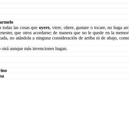
Carmelo
en todas las cosas que
oyere,
viere, oliere, gustare o tocare, no haga ar
 menester, que otros acordarse; de manera que no le quede en la memori
da, no atándola a ninguna consideración de arriba ni de abajo, como 
o oirá aunque más invenciones hagan.
vino
na