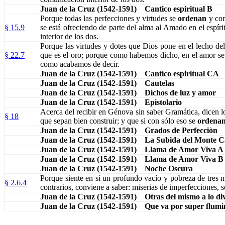
Juan de la Cruz (1542-1591) Cantico espiritual B
Porque todas las perfecciones y virtudes se
ordenan
y con
§ 15.9
se está ofreciendo de parte del alma al Amado en el espí
interior de los dos.
Porque las virtudes y dotes que Dios pone en el lecho del
§ 22.7
que es el oro; porque como habemos dicho, en el amor se a
como acabamos de decir.
Juan de la Cruz (1542-1591) Cantico espiritual CA
Juan de la Cruz (1542-1591) Cautelas
Juan de la Cruz (1542-1591) Dichos de luz y amor
Juan de la Cruz (1542-1591) Epistolario
Acerca del recibir en Génova sin saber Gramática, dicen l
§ 18
que sepan bien construir; y que si con sólo eso se
ordena
Juan de la Cruz (1542-1591) Grados de Perfecciòn
Juan de la Cruz (1542-1591) La Subida del Monte 
Juan de la Cruz (1542-1591) Llama de Amor Viva A
Juan de la Cruz (1542-1591) Llama de Amor Viva B
Juan de la Cruz (1542-1591) Noche Oscura
Porque siente en sí un profundo vacío y pobreza de tres 
§ 2.6.4
contrarios, conviene a saber: miserias de imperfecciones, s
Juan de la Cruz (1542-1591) Otras del mismo a lo di
Juan de la Cruz (1542-1591) Que va por super flumi