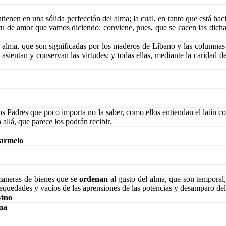
tienen en una sólida perfección del alma; la cual, en tanto que está haci
ritu de amor que vamos diciendo; conviene, pues, que se cacen las dich
 alma, que son significadas por los maderos de Líbano y las columnas d
sientan y conservan las virtudes; y todas ellas, mediante la caridad d
os Padres que poco importa no la saber, como ellos entiendan el latín c
n
allá, que parece los podrán recibir.
Carmelo
maneras de bienes que se
ordenan
al gusto del alma, que son temporal, 
equedades y vacíos de las aprensiones de las potencias y desamparo del e
vino
na