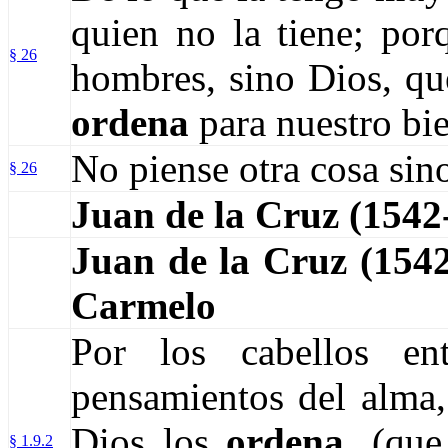
quien no la tiene; por
§ 26
hombres, sino Dios, qu
ordena
para nuestro bie
No piense otra cosa sin
§ 26
Juan de la Cruz (154
Juan de la Cruz (15
Carmelo
Por los cabellos en
pensamientos del alma,
Dios los
ordena,
(que 
§ 1.9.2