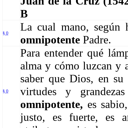
Juan de la Cruz (15
B
La cual mano, según 
§ 0
omnipotente
Padre.
Para entender qué lámp
alma y cómo luzcan y ar
saber que Dios, en su 
virtudes y grandezas
§ 0
omnipotente,
es sabio,
justo, es fuerte, es a