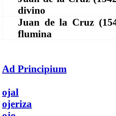
divino
Juan de la Cruz (1
flumina
Ad Principium
ojal
ojeriza
ojo