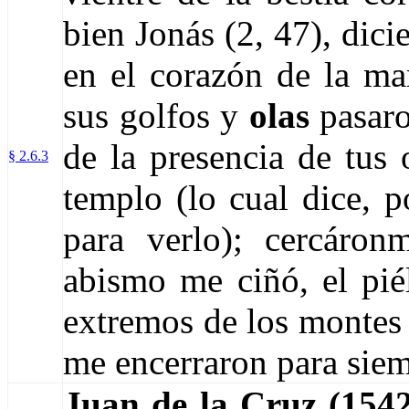
bien Jonás (2, 4­7), dic
en el corazón de la mar
sus golfos y
olas
pasaro
de la presencia de tus 
§ 2.6.3
templo (lo cual dice, p
para verlo); cercáron
abismo me ciñó, el pié
extremos de los montes d
me encerraron para siem
Juan de la Cruz (154