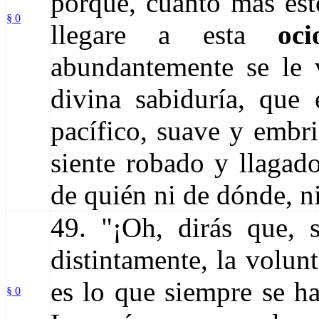
porque, cuanto más est
§ 0
llegare a esta
oci
abundantemente se le v
divina sabiduría, que e
pacífico, suave y embri
siente robado y llagado
de quién ni de dónde, n
49. "¡Oh, ­dirás­ que,
distintamente, la volun
es lo que siempre se ha
§ 0