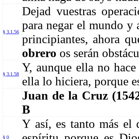
Dejad vuestras operaci
para negar el mundo y 
§ 3.1.56
principiantes, ahora q
obrero
os serán obstác
Y, aunque ella no hace
§ 3.1.58
ella lo hiciera, porque 
Juan de la Cruz (15
B
Y así, es tanto más el 
espíritu porque es Di
§ 0