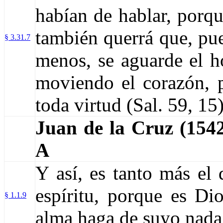
habían de hablar, porqu
también querrá que, pue
§ 3.31.7
menos, se aguarde el 
moviendo el corazón, p
toda virtud (Sal. 59, 15)
Juan de la Cruz (15
A
Y así, es tanto más el 
espíritu, porque es Di
§ 1.1.9
alma haga de suyo nada